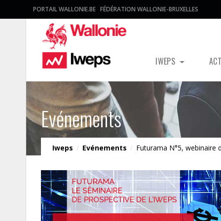
PORTAIL WALLONIE.BE
FÉDÉRATION WALLONIE-BRUXELLES
IWEPS
AC
Evénements
Iweps
/
Evénements
/
Futurama N°5, webinaire de