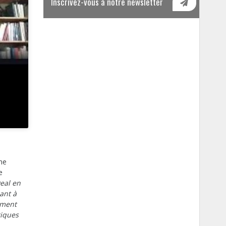
Inscrivez-vous à notre newsletter
ne
e
Deal en
ant à
tement
tiques