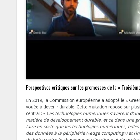
Perspectives critiques sur les promesses de la « Troisième 
En 2019, la Commission européenne a adopté le « Green 
vouée à devenir durable. Cette mutation repose sur plus
central : « L
es technologies numériques s’avèrent d’une
matière de développement durable, et ce dans une gr
faire en sorte que les technologies numériques, telles q
des données à la périphérie («edge computing») et l’in
de lutte contre le changement climatique et de protec