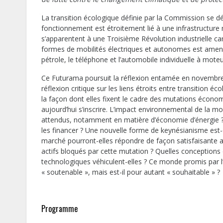
La transition écologique définie par la Commission se 
fonctionnement est étroitement lié à une infrastructur
s’apparentent à une Troisième Révolution industrielle car 
formes de mobilités électriques et autonomes est amenée
pétrole, le téléphone et l’automobile individuelle à mote
Ce Futurama poursuit la réflexion entamée en novembre 2
réflexion critique sur les liens étroits entre transition
la façon dont elles fixent le cadre des mutations écono
aujourd’hui s’inscrire. L’impact environnemental de la m
attendus, notamment en matière d’économie d’énergie
les financer ? Une nouvelle forme de keynésianisme est-e
marché pourront-elles répondre de façon satisfaisante 
actifs bloqués par cette mutation ? Quelles conceptions
technologiques véhiculent-elles ? Ce monde promis par l’
« soutenable », mais est-il pour autant « souhaitable » ?
Programme