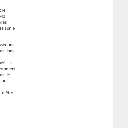
 le
ons
lles
e sur le
oser une
nes dans
néfices
 Comment
ces de
eurs
eut-être