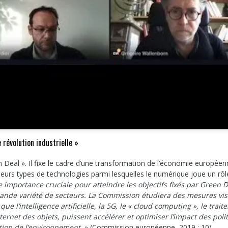
révolution industrielle »
Deal ». Il fixe le cadre d’une transformation de l’économie européen
ieurs types de technologies parmi lesquelles le numérique joue un rôl
 importance cruciale pour atteindre les objectifs fixés par Green 
ande variété de secteurs. La Commission étudiera des mesures vis
ue l’intelligence artificielle, la 5G, le « cloud computing », le trai
ternet des objets, puissent accélérer et optimiser l’impact des poli
tion de l’environnement.
» (Commission européenne, 2019 : 10).