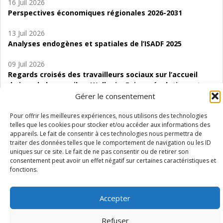
16 Juil 2026
Perspectives économiques régionales 2026-2031
13 Juil 2026
Analyses endogènes et spatiales de l’ISADF 2025
09 Juil 2026
Regards croisés des travailleurs sociaux sur l’accueil
de jour de bas seuil en Wallonie. Enjeux, évolutions et
perspectives
Gérer le consentement
06 Juil 2026
Pour offrir les meilleures expériences, nous utilisons des technologies
telles que les cookies pour stocker et/ou accéder aux informations des
Étude d’évaluabilité des Structures
appareils. Le fait de consentir à ces technologies nous permettra de
d’accompagnement à l’autocréation d’emploi (SAACE)
traiter des données telles que le comportement de navigation ou les ID
uniques sur ce site. Le fait de ne pas consentir ou de retirer son
01 Juil 2026
consentement peut avoir un effet négatif sur certaines caractéristiques et
Pénurie du personnel infirmier :quels indicateurs
fonctions.
d’offre de soins pour comprendre la situation en
Wallonie ?
Accepter
Refuser