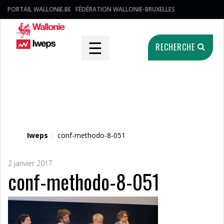
PORTAIL WALLONIE.BE
FÉDÉRATION WALLONIE-BRUXELLES
☰
RECHERCHE
Fichier média
Iweps
/
conf-methodo-8-051
2 janvier 2017
conf-methodo-8-051