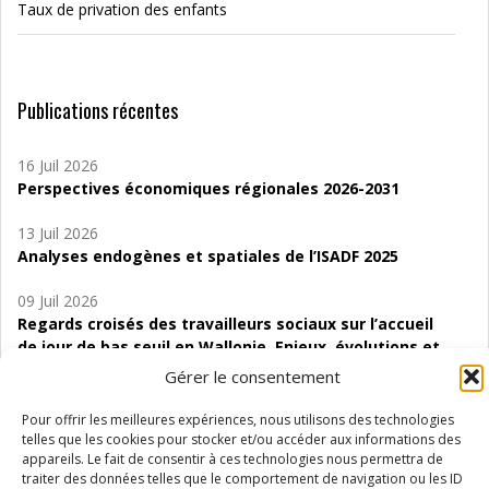
Taux de privation des enfants
Publications récentes
16 Juil 2026
Perspectives économiques régionales 2026-2031
13 Juil 2026
Analyses endogènes et spatiales de l’ISADF 2025
09 Juil 2026
Regards croisés des travailleurs sociaux sur l’accueil
de jour de bas seuil en Wallonie. Enjeux, évolutions et
perspectives
Gérer le consentement
06 Juil 2026
Pour offrir les meilleures expériences, nous utilisons des technologies
Étude d’évaluabilité des Structures
telles que les cookies pour stocker et/ou accéder aux informations des
d’accompagnement à l’autocréation d’emploi (SAACE)
appareils. Le fait de consentir à ces technologies nous permettra de
traiter des données telles que le comportement de navigation ou les ID