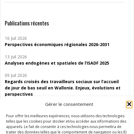
Publications récentes
16 Juil 2026
Perspectives économiques régionales 2026-2031
13 Juil 2026
Analyses endogènes et spatiales de l’ISADF 2025
09 Juil 2026
Regards croisés des travailleurs sociaux sur l’accueil
de jour de bas seuil en Wallonie. Enjeux, évolutions et
perspectives
Gérer le consentement
06 Juil 2026
Étude d’évaluabilité des Structures
Pour offrir les meilleures expériences, nous utilisons des technologies
d’accompagnement à l’autocréation d’emploi (SAACE)
telles que les cookies pour stocker et/ou accéder aux informations des
appareils. Le fait de consentir à ces technologies nous permettra de
01 Juil 2026
traiter des données telles que le comportement de navigation ou les ID