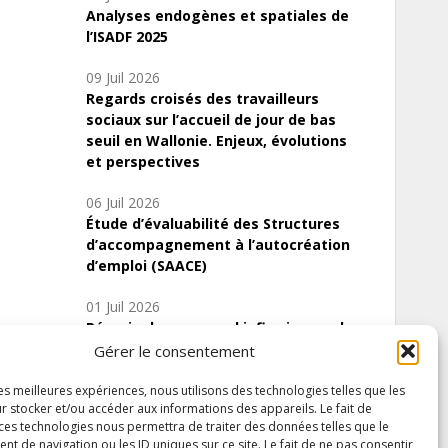
Analyses endogènes et spatiales de
l’ISADF 2025
09 Juil 2026
Regards croisés des travailleurs
sociaux sur l’accueil de jour de bas
seuil en Wallonie. Enjeux, évolutions
et perspectives
06 Juil 2026
Étude d’évaluabilité des Structures
d’accompagnement à l’autocréation
d’emploi (SAACE)
01 Juil 2026
Pénurie du personnel infirmier :quels
indicateurs d’offre de soins pour
Gérer le consentement
comprendre la situation en Wallonie ?
les meilleures expériences, nous utilisons des technologies telles que les
r stocker et/ou accéder aux informations des appareils. Le fait de
 ces technologies nous permettra de traiter des données telles que le
 de navigation ou les ID uniques sur ce site. Le fait de ne pas consentir