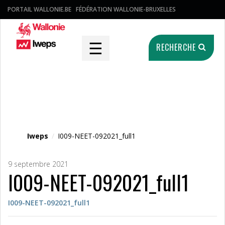
PORTAIL WALLONIE.BE
FÉDÉRATION WALLONIE-BRUXELLES
☰
RECHERCHE
Fichier média
Iweps
/
I009-NEET-092021_full1
9 septembre 2021
I009-NEET-092021_full1
I009-NEET-092021_full1