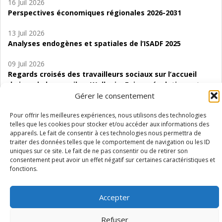
16 Juil 2026
Perspectives économiques régionales 2026-2031
13 Juil 2026
Analyses endogènes et spatiales de l’ISADF 2025
09 Juil 2026
Regards croisés des travailleurs sociaux sur l’accueil
de jour de bas seuil en Wallonie. Enjeux, évolutions et
perspectives
Gérer le consentement
06 Juil 2026
Pour offrir les meilleures expériences, nous utilisons des technologies
telles que les cookies pour stocker et/ou accéder aux informations des
Étude d’évaluabilité des Structures
appareils. Le fait de consentir à ces technologies nous permettra de
d’accompagnement à l’autocréation d’emploi (SAACE)
traiter des données telles que le comportement de navigation ou les ID
uniques sur ce site. Le fait de ne pas consentir ou de retirer son
01 Juil 2026
consentement peut avoir un effet négatif sur certaines caractéristiques et
Pénurie du personnel infirmier :quels indicateurs
fonctions.
d’offre de soins pour comprendre la situation en
Wallonie ?
Accepter
Refuser