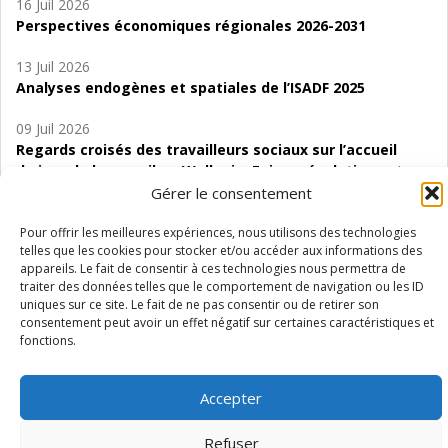
16 Juil 2026
Perspectives économiques régionales 2026-2031
13 Juil 2026
Analyses endogènes et spatiales de l’ISADF 2025
09 Juil 2026
Regards croisés des travailleurs sociaux sur l’accueil
de jour de bas seuil en Wallonie. Enjeux, évolutions et
perspectives
Gérer le consentement
06 Juil 2026
Pour offrir les meilleures expériences, nous utilisons des technologies
telles que les cookies pour stocker et/ou accéder aux informations des
Étude d’évaluabilité des Structures
appareils. Le fait de consentir à ces technologies nous permettra de
d’accompagnement à l’autocréation d’emploi (SAACE)
traiter des données telles que le comportement de navigation ou les ID
uniques sur ce site. Le fait de ne pas consentir ou de retirer son
01 Juil 2026
consentement peut avoir un effet négatif sur certaines caractéristiques et
Pénurie du personnel infirmier :quels indicateurs
fonctions.
d’offre de soins pour comprendre la situation en
Wallonie ?
Accepter
Refuser