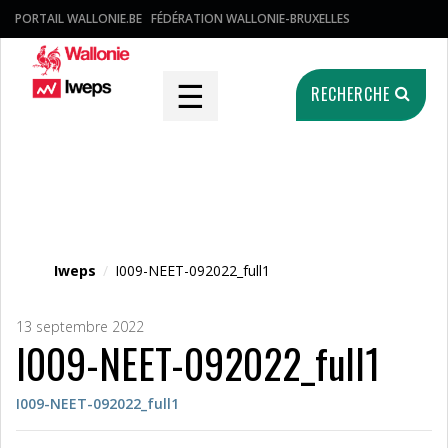
PORTAIL WALLONIE.BE
FÉDÉRATION WALLONIE-BRUXELLES
☰
RECHERCHE
Fichier média
Iweps
/
I009-NEET-092022_full1
13 septembre 2022
I009-NEET-092022_full1
I009-NEET-092022_full1