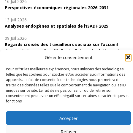
16 Juil 2026
Perspectives économiques régionales 2026-2031
13 Juil 2026
Analyses endogènes et spatiales de l’ISADF 2025
09 Juil 2026
Regards croisés des travailleurs sociaux sur l’accueil
de jour de bas seuil en Wallonie. Enjeux, évolutions et
perspectives
Gérer le consentement
06 Juil 2026
Pour offrir les meilleures expériences, nous utilisons des technologies
telles que les cookies pour stocker et/ou accéder aux informations des
Étude d’évaluabilité des Structures
appareils. Le fait de consentir à ces technologies nous permettra de
d’accompagnement à l’autocréation d’emploi (SAACE)
traiter des données telles que le comportement de navigation ou les ID
uniques sur ce site. Le fait de ne pas consentir ou de retirer son
01 Juil 2026
consentement peut avoir un effet négatif sur certaines caractéristiques et
Pénurie du personnel infirmier :quels indicateurs
fonctions.
d’offre de soins pour comprendre la situation en
Wallonie ?
Accepter
Refuser