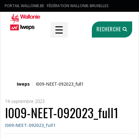
PORTAIL WALLONIE.BE
FÉDÉRATION WALLONIE-BRUXELLES
☰
RECHERCHE
Fichier média
Iweps
/
I009-NEET-092023_full1
14 septembre 2023
I009-NEET-092023_full1
I009-NEET-092023_full1