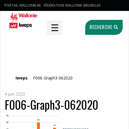
PORTAIL WALLONIE.BE
FÉDÉRATION WALLONIE-BRUXELLES
☰
RECHERCHE
Fichier média
Iweps
/
F006-Graph3-062020
4 juin 2020
F006-Graph3-062020