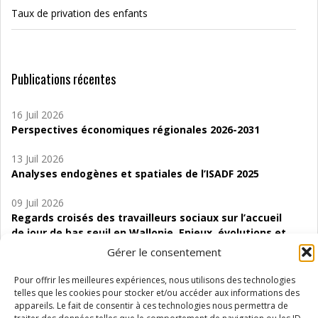
Taux de privation des enfants
Publications récentes
16 Juil 2026
Perspectives économiques régionales 2026-2031
13 Juil 2026
Analyses endogènes et spatiales de l’ISADF 2025
09 Juil 2026
Regards croisés des travailleurs sociaux sur l’accueil
de jour de bas seuil en Wallonie. Enjeux, évolutions et
perspectives
Gérer le consentement
06 Juil 2026
Pour offrir les meilleures expériences, nous utilisons des technologies
Étude d’évaluabilité des Structures
telles que les cookies pour stocker et/ou accéder aux informations des
d’accompagnement à l’autocréation d’emploi (SAACE)
appareils. Le fait de consentir à ces technologies nous permettra de