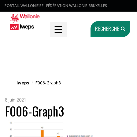
PORTAIL WALLONIE.BE
FÉDÉRATION WALLONIE-BRUXELLES
☰
RECHERCHE
Fichier média
Iweps
/
F006-Graph3
8 juin 2021
F006-Graph3