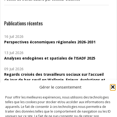
Publications récentes
16 Juil 2026
Perspectives économiques régionales 2026-2031
13 Juil 2026
Analyses endogènes et spatiales de l’ISADF 2025
09 Juil 2026
Regards croisés des travailleurs sociaux sur l’accueil
de jour de bas seuil en Wallonie. Enjeux, évolutions et
perspectives
Gérer le consentement
06 Juil 2026
Pour offrir les meilleures expériences, nous utilisons des technologies
Étude d’évaluabilité des Structures
telles que les cookies pour stocker et/ou accéder aux informations des
d’accompagnement à l’autocréation d’emploi (SAACE)
appareils. Le fait de consentir à ces technologies nous permettra de
traiter des données telles que le comportement de navigation ou les ID
uniques sur ce site. Le fait de ne pas consentir ou de retirer son