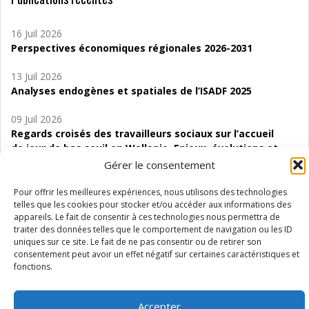
16 Juil 2026
Perspectives économiques régionales 2026-2031
13 Juil 2026
Analyses endogènes et spatiales de l’ISADF 2025
09 Juil 2026
Regards croisés des travailleurs sociaux sur l’accueil
de jour de bas seuil en Wallonie. Enjeux, évolutions et
perspectives
Gérer le consentement
06 Juil 2026
Pour offrir les meilleures expériences, nous utilisons des technologies
Étude d’évaluabilité des Structures
telles que les cookies pour stocker et/ou accéder aux informations des
appareils. Le fait de consentir à ces technologies nous permettra de
d’accompagnement à l’autocréation d’emploi (SAACE)
traiter des données telles que le comportement de navigation ou les ID
uniques sur ce site. Le fait de ne pas consentir ou de retirer son
01 Juil 2026
consentement peut avoir un effet négatif sur certaines caractéristiques et
Pénurie du personnel infirmier :quels indicateurs
fonctions.
d’offre de soins pour comprendre la situation en
Wallonie ?
Accepter