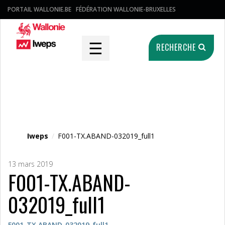
PORTAIL WALLONIE.BE
FÉDÉRATION WALLONIE-BRUXELLES
☰
RECHERCHE
Fichier média
Iweps
/
F001-TX.ABAND-032019_full1
13 mars 2019
F001-TX.ABAND-
032019_full1
F001-TX.ABAND-032019_full1