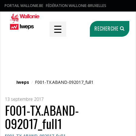
PORTAIL WALLONIE.BE
FÉDÉRATION WALLONIE-BRUXELLES
☰
RECHERCHE
Fichier média
Iweps
/
F001-TX.ABAND-092017_full1
13 septembre 2017
F001-TX.ABAND-
092017_full1
F001-TX.ABAND-092017_full1