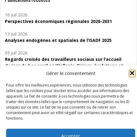
16 Juil 2026
Perspectives économiques régionales 2026-2031
13 Juil 2026
Analyses endogènes et spatiales de l’ISADF 2025
09 Juil 2026
Regards croisés des travailleurs sociaux sur l’accueil
de jour de bas seuil en Wallonie. Enjeux, évolutions et
perspectives
Gérer le consentement
06 Juil 2026
Pour offrir les meilleures expériences, nous utilisons des technologies
Étude d’évaluabilité des Structures
telles que les cookies pour stocker et/ou accéder aux informations des
appareils. Le fait de consentir à ces technologies nous permettra de
d’accompagnement à l’autocréation d’emploi (SAACE)
traiter des données telles que le comportement de navigation ou les ID
uniques sur ce site. Le fait de ne pas consentir ou de retirer son
01 Juil 2026
consentement peut avoir un effet négatif sur certaines caractéristiques et
Pénurie du personnel infirmier :quels indicateurs
fonctions.
d’offre de soins pour comprendre la situation en
Wallonie ?
Accepter