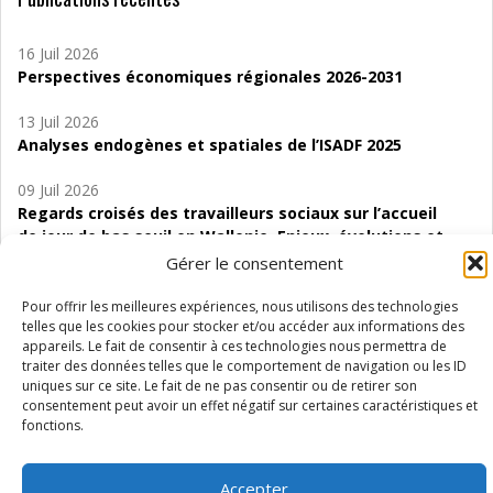
16 Juil 2026
Perspectives économiques régionales 2026-2031
13 Juil 2026
Analyses endogènes et spatiales de l’ISADF 2025
09 Juil 2026
Regards croisés des travailleurs sociaux sur l’accueil
de jour de bas seuil en Wallonie. Enjeux, évolutions et
perspectives
Gérer le consentement
06 Juil 2026
Pour offrir les meilleures expériences, nous utilisons des technologies
Étude d’évaluabilité des Structures
telles que les cookies pour stocker et/ou accéder aux informations des
appareils. Le fait de consentir à ces technologies nous permettra de
d’accompagnement à l’autocréation d’emploi (SAACE)
traiter des données telles que le comportement de navigation ou les ID
uniques sur ce site. Le fait de ne pas consentir ou de retirer son
01 Juil 2026
consentement peut avoir un effet négatif sur certaines caractéristiques et
Pénurie du personnel infirmier :quels indicateurs
fonctions.
d’offre de soins pour comprendre la situation en
Wallonie ?
Accepter