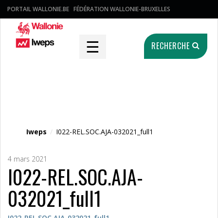
PORTAIL WALLONIE.BE
FÉDÉRATION WALLONIE-BRUXELLES
☰
RECHERCHE
Fichier média
Iweps
/
I022-REL.SOC.AJA-032021_full1
4 mars 2021
I022-REL.SOC.AJA-
032021_full1
I022-REL.SOC.AJA-032021_full1