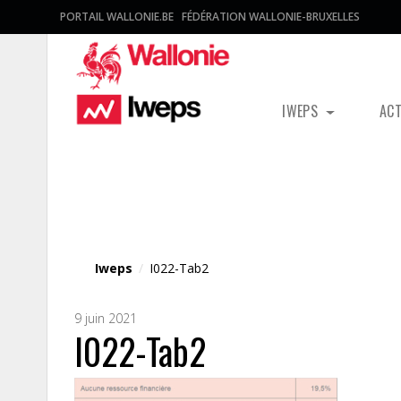
PORTAIL WALLONIE.BE
FÉDÉRATION WALLONIE-BRUXELLES
IWEPS
AC
Fichier média
Iweps
/
I022-Tab2
9 juin 2021
I022-Tab2