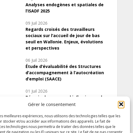
Analyses endogènes et spatiales de
l’ISADF 2025
09 Juil 2026
Regards croisés des travailleurs
sociaux sur l’accueil de jour de bas
seuil en Wallonie. Enjeux, évolutions
et perspectives
06 Juil 2026
Étude d’évaluabilité des Structures
d’accompagnement à l’autocréation
d’emploi (SAACE)
01 Juil 2026
Pénurie du personnel infirmier :quels
indicateurs d’offre de soins pour
Gérer le consentement
comprendre la situation en Wallonie ?
les meilleures expériences, nous utilisons des technologies telles que les
r stocker et/ou accéder aux informations des appareils. Le fait de
 ces technologies nous permettra de traiter des données telles que le
 de navigation ou les ID uniques sur ce site. Le fait de ne pas consentir