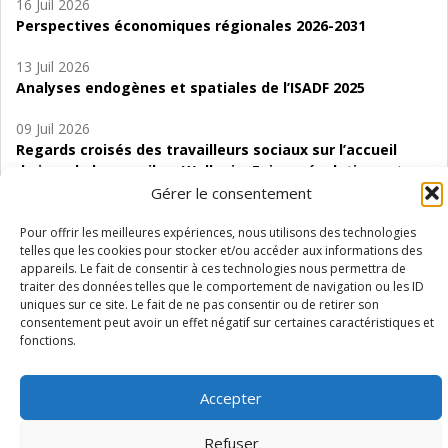
16 Juil 2026
Perspectives économiques régionales 2026-2031
13 Juil 2026
Analyses endogènes et spatiales de l’ISADF 2025
09 Juil 2026
Regards croisés des travailleurs sociaux sur l’accueil
de jour de bas seuil en Wallonie. Enjeux, évolutions et
perspectives
Gérer le consentement
06 Juil 2026
Pour offrir les meilleures expériences, nous utilisons des technologies
telles que les cookies pour stocker et/ou accéder aux informations des
Étude d’évaluabilité des Structures
appareils. Le fait de consentir à ces technologies nous permettra de
d’accompagnement à l’autocréation d’emploi (SAACE)
traiter des données telles que le comportement de navigation ou les ID
uniques sur ce site. Le fait de ne pas consentir ou de retirer son
01 Juil 2026
consentement peut avoir un effet négatif sur certaines caractéristiques et
Pénurie du personnel infirmier :quels indicateurs
fonctions.
d’offre de soins pour comprendre la situation en
Wallonie ?
Accepter
Refuser