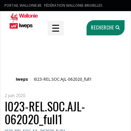
PORTAIL WALLONIE.BE
FÉDÉRATION WALLONIE-BRUXELLES
☰
RECHERCHE
Fichier média
Iweps
/
I023-REL.SOC.AJL-062020_full1
2 juin 2020
I023-REL.SOC.AJL-
062020_full1
I023-REL.SOC.AJL-062020_full1