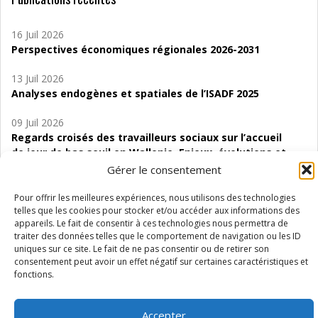
16 Juil 2026
Perspectives économiques régionales 2026-2031
13 Juil 2026
Analyses endogènes et spatiales de l’ISADF 2025
09 Juil 2026
Regards croisés des travailleurs sociaux sur l’accueil
de jour de bas seuil en Wallonie. Enjeux, évolutions et
perspectives
Gérer le consentement
06 Juil 2026
Pour offrir les meilleures expériences, nous utilisons des technologies
Étude d’évaluabilité des Structures
telles que les cookies pour stocker et/ou accéder aux informations des
appareils. Le fait de consentir à ces technologies nous permettra de
d’accompagnement à l’autocréation d’emploi (SAACE)
traiter des données telles que le comportement de navigation ou les ID
uniques sur ce site. Le fait de ne pas consentir ou de retirer son
01 Juil 2026
consentement peut avoir un effet négatif sur certaines caractéristiques et
Pénurie du personnel infirmier :quels indicateurs
fonctions.
d’offre de soins pour comprendre la situation en
Wallonie ?
Accepter