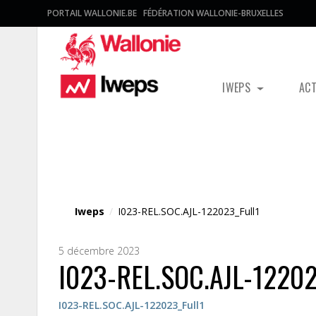
PORTAIL WALLONIE.BE
FÉDÉRATION WALLONIE-BRUXELLES
IWEPS
AC
Fichier média
Iweps
/
I023-REL.SOC.AJL-122023_Full1
5 décembre 2023
I023-REL.SOC.AJL-12202
I023-REL.SOC.AJL-122023_Full1