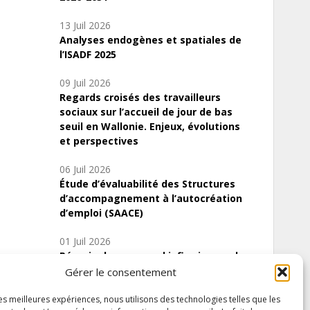
13 Juil 2026
Analyses endogènes et spatiales de
l’ISADF 2025
09 Juil 2026
Regards croisés des travailleurs
sociaux sur l’accueil de jour de bas
seuil en Wallonie. Enjeux, évolutions
et perspectives
06 Juil 2026
Étude d’évaluabilité des Structures
d’accompagnement à l’autocréation
d’emploi (SAACE)
01 Juil 2026
Pénurie du personnel infirmier :quels
indicateurs d’offre de soins pour
Gérer le consentement
comprendre la situation en Wallonie ?
les meilleures expériences, nous utilisons des technologies telles que les