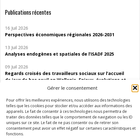
Publications récentes
16 Juil 2026
Perspectives économiques régionales 2026-2031
13 Juil 2026
Analyses endogènes et spatiales de l’ISADF 2025
09 Juil 2026
Regards croisés des travailleurs sociaux sur l’accueil
de jour de bas seuil en Wallonie. Enjeux, évolutions et
perspectives
Gérer le consentement
06 Juil 2026
Pour offrir les meilleures expériences, nous utilisons des technologies
Étude d’évaluabilité des Structures
telles que les cookies pour stocker et/ou accéder aux informations des
appareils. Le fait de consentir à ces technologies nous permettra de
d’accompagnement à l’autocréation d’emploi (SAACE)
traiter des données telles que le comportement de navigation ou les ID
uniques sur ce site. Le fait de ne pas consentir ou de retirer son
01 Juil 2026
consentement peut avoir un effet négatif sur certaines caractéristiques et
Pénurie du personnel infirmier :quels indicateurs
fonctions.
d’offre de soins pour comprendre la situation en