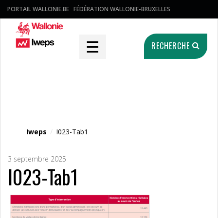
PORTAIL WALLONIE.BE
FÉDÉRATION WALLONIE-BRUXELLES
☰
RECHERCHE
Fichier média
Iweps
/
I023-Tab1
3 septembre 2025
I023-Tab1