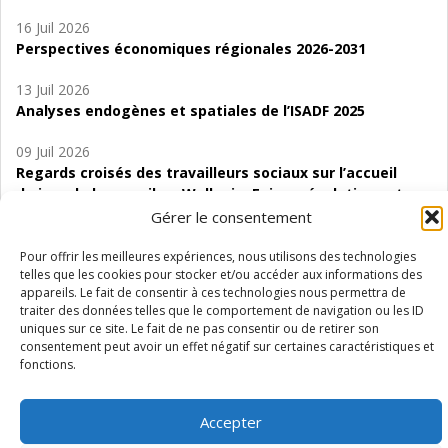
16 Juil 2026
Perspectives économiques régionales 2026-2031
13 Juil 2026
Analyses endogènes et spatiales de l’ISADF 2025
09 Juil 2026
Regards croisés des travailleurs sociaux sur l’accueil
de jour de bas seuil en Wallonie. Enjeux, évolutions et
perspectives
Gérer le consentement
06 Juil 2026
Pour offrir les meilleures expériences, nous utilisons des technologies
telles que les cookies pour stocker et/ou accéder aux informations des
Étude d’évaluabilité des Structures
appareils. Le fait de consentir à ces technologies nous permettra de
d’accompagnement à l’autocréation d’emploi (SAACE)
traiter des données telles que le comportement de navigation ou les ID
uniques sur ce site. Le fait de ne pas consentir ou de retirer son
01 Juil 2026
consentement peut avoir un effet négatif sur certaines caractéristiques et
Pénurie du personnel infirmier :quels indicateurs
fonctions.
d’offre de soins pour comprendre la situation en
Wallonie ?
Accepter