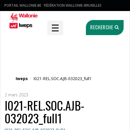
PORTAIL WALLONIE.BE
FÉDÉRATION WALLONIE-BRUXELLES
☰
RECHERCHE
Fichier média
Iweps
/
I021-REL.SOC.AJB-032023_full1
2 mars 2023
I021-REL.SOC.AJB-
032023_full1
I021-REL.SOC.AJB-032023_full1