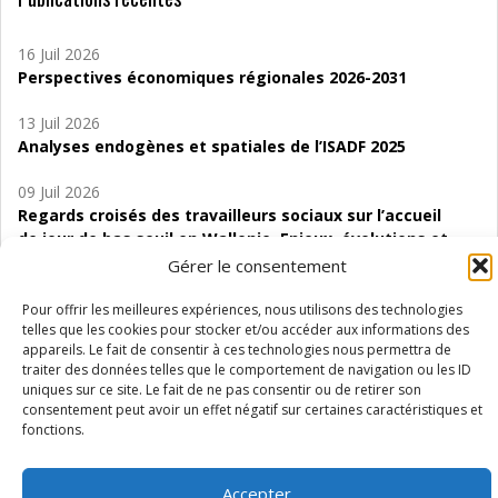
16 Juil 2026
Perspectives économiques régionales 2026-2031
13 Juil 2026
Analyses endogènes et spatiales de l’ISADF 2025
09 Juil 2026
Regards croisés des travailleurs sociaux sur l’accueil
de jour de bas seuil en Wallonie. Enjeux, évolutions et
perspectives
Gérer le consentement
06 Juil 2026
Pour offrir les meilleures expériences, nous utilisons des technologies
Étude d’évaluabilité des Structures
telles que les cookies pour stocker et/ou accéder aux informations des
appareils. Le fait de consentir à ces technologies nous permettra de
d’accompagnement à l’autocréation d’emploi (SAACE)
traiter des données telles que le comportement de navigation ou les ID
uniques sur ce site. Le fait de ne pas consentir ou de retirer son
01 Juil 2026
consentement peut avoir un effet négatif sur certaines caractéristiques et
Pénurie du personnel infirmier :quels indicateurs
fonctions.
d’offre de soins pour comprendre la situation en
Wallonie ?
Accepter