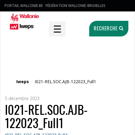
PORTAIL WALLONIE.BE
FÉDÉRATION WALLONIE-BRUXELLES
☰
RECHERCHE
Fichier média
Iweps
/
I021-REL.SOC.AJB-122023_Full1
5 décembre 2023
I021-REL.SOC.AJB-
122023_Full1
I021-REL.SOC.AJB-122023_Full1