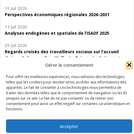
16 Juil 2026
Perspectives économiques régionales 2026-2031
13 Juil 2026
Analyses endogènes et spatiales de l’ISADF 2025
09 Juil 2026
Regards croisés des travailleurs sociaux sur l’accueil
de jour de bas seuil en Wallonie. Enjeux, évolutions et
perspectives
Gérer le consentement
06 Juil 2026
Pour offrir les meilleures expériences, nous utilisons des technologies
telles que les cookies pour stocker et/ou accéder aux informations des
Étude d’évaluabilité des Structures
appareils. Le fait de consentir à ces technologies nous permettra de
d’accompagnement à l’autocréation d’emploi (SAACE)
traiter des données telles que le comportement de navigation ou les ID
uniques sur ce site. Le fait de ne pas consentir ou de retirer son
01 Juil 2026
consentement peut avoir un effet négatif sur certaines caractéristiques et
Pénurie du personnel infirmier :quels indicateurs
fonctions.
d’offre de soins pour comprendre la situation en
Wallonie ?
Accepter