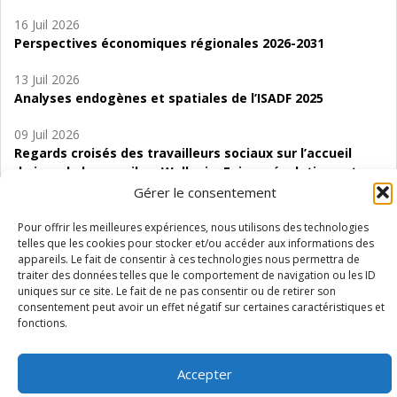
16 Juil 2026
Perspectives économiques régionales 2026-2031
13 Juil 2026
Analyses endogènes et spatiales de l’ISADF 2025
09 Juil 2026
Regards croisés des travailleurs sociaux sur l’accueil
de jour de bas seuil en Wallonie. Enjeux, évolutions et
perspectives
Gérer le consentement
06 Juil 2026
Pour offrir les meilleures expériences, nous utilisons des technologies
telles que les cookies pour stocker et/ou accéder aux informations des
Étude d’évaluabilité des Structures
appareils. Le fait de consentir à ces technologies nous permettra de
d’accompagnement à l’autocréation d’emploi (SAACE)
traiter des données telles que le comportement de navigation ou les ID
uniques sur ce site. Le fait de ne pas consentir ou de retirer son
01 Juil 2026
consentement peut avoir un effet négatif sur certaines caractéristiques et
Pénurie du personnel infirmier :quels indicateurs
fonctions.
d’offre de soins pour comprendre la situation en
Wallonie ?
Accepter