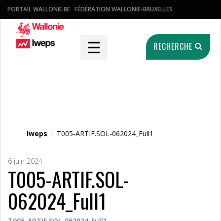
PORTAIL WALLONIE.BE
FÉDÉRATION WALLONIE-BRUXELLES
☰
RECHERCHE
Fichier média
Iweps
/
T005-ARTIF.SOL-062024_Full1
6 juin 2024
T005-ARTIF.SOL-
062024_Full1
T005-ARTIF.SOL-062024_Full1