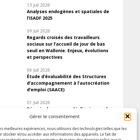
13 Juil 2026
Analyses endogènes et spatiales de
l’ISADF 2025
09 Juil 2026
Regards croisés des travailleurs
sociaux sur l’accueil de jour de bas
seuil en Wallonie. Enjeux, évolutions
et perspectives
06 Juil 2026
Étude d’évaluabilité des Structures
d’accompagnement à l’autocréation
d’emploi (SAACE)
01 Juil 2026
Pénurie du personnel infirmier :quels
indicateurs d’offre de soins pour
Gérer le consentement
comprendre la situation en Wallonie ?
les meilleures expériences, nous utilisons des technologies telles que les
r stocker et/ou accéder aux informations des appareils. Le fait de
 ces technologies nous permettra de traiter des données telles que le