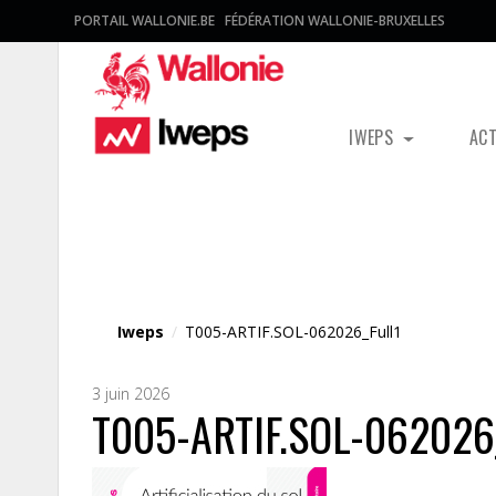
PORTAIL WALLONIE.BE
FÉDÉRATION WALLONIE-BRUXELLES
IWEPS
AC
Fichier média
Iweps
/
T005-ARTIF.SOL-062026_Full1
3 juin 2026
T005-ARTIF.SOL-062026_