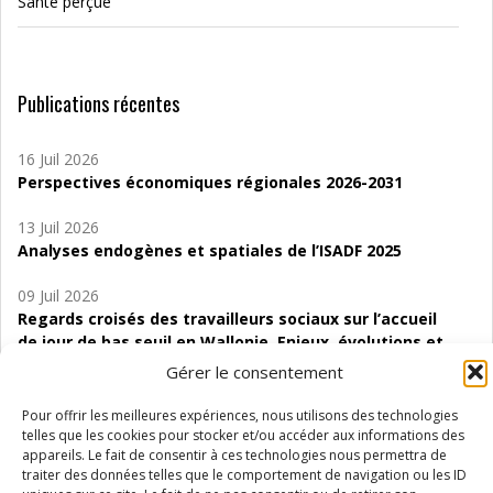
Santé perçue
Publications récentes
16 Juil 2026
Perspectives économiques régionales 2026-2031
13 Juil 2026
Analyses endogènes et spatiales de l’ISADF 2025
09 Juil 2026
Regards croisés des travailleurs sociaux sur l’accueil
de jour de bas seuil en Wallonie. Enjeux, évolutions et
perspectives
Gérer le consentement
06 Juil 2026
Pour offrir les meilleures expériences, nous utilisons des technologies
Étude d’évaluabilité des Structures
telles que les cookies pour stocker et/ou accéder aux informations des
d’accompagnement à l’autocréation d’emploi (SAACE)
appareils. Le fait de consentir à ces technologies nous permettra de
traiter des données telles que le comportement de navigation ou les ID