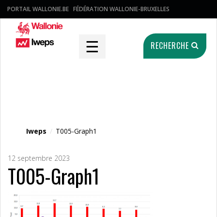
PORTAIL WALLONIE.BE
FÉDÉRATION WALLONIE-BRUXELLES
☰
RECHERCHE
Fichier média
Iweps
/
T005-Graph1
12 septembre 2023
T005-Graph1