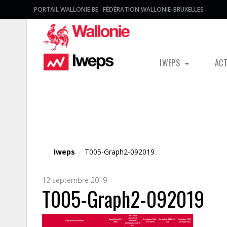
PORTAIL WALLONIE.BE
FÉDÉRATION WALLONIE-BRUXELLES
IWEPS
AC
Fichier média
Iweps
/
T005-Graph2-092019
12 septembre 2019
T005-Graph2-092019