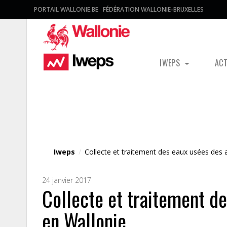
PORTAIL WALLONIE.BE
FÉDÉRATION WALLONIE-BRUXELLES
IWEPS
AC
Fichier média
Iweps
/
Collecte et traitement des eaux usées des
24 janvier 2017
Collecte et traitement d
en Wallonie