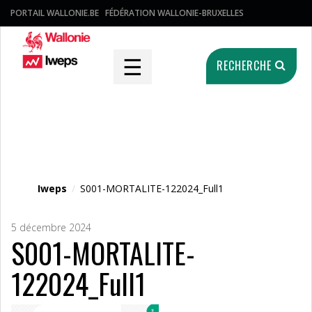
PORTAIL WALLONIE.BE
FÉDÉRATION WALLONIE-BRUXELLES
☰
RECHERCHE
Fichier média
Iweps
/
S001-MORTALITE-122024_Full1
5 décembre 2024
S001-MORTALITE-
122024_Full1