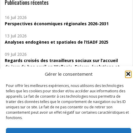
Publications récentes
16 Juil 2026
Perspectives économiques régionales 2026-2031
13 Juil 2026
Analyses endogènes et spatiales de l’ISADF 2025
09 Juil 2026
Regards croisés des travailleurs sociaux sur l’accueil
de jour de bas seuil en Wallonie. Enjeux, évolutions et
perspectives
Gérer le consentement
06 Juil 2026
Pour offrir les meilleures expériences, nous utilisons des technologies
Étude d’évaluabilité des Structures
telles que les cookies pour stocker et/ou accéder aux informations des
appareils. Le fait de consentir à ces technologies nous permettra de
d’accompagnement à l’autocréation d’emploi (SAACE)
traiter des données telles que le comportement de navigation ou les ID
uniques sur ce site. Le fait de ne pas consentir ou de retirer son
01 Juil 2026
consentement peut avoir un effet négatif sur certaines caractéristiques et
Pénurie du personnel infirmier :quels indicateurs
fonctions.
d’offre de soins pour comprendre la situation en
Wallonie ?