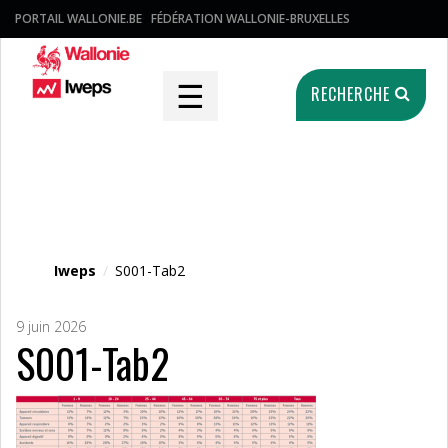
PORTAIL WALLONIE.BE
FÉDÉRATION WALLONIE-BRUXELLES
☰
RECHERCHE
Fichier média
Iweps
/
S001-Tab2
9 juin 2026
S001-Tab2