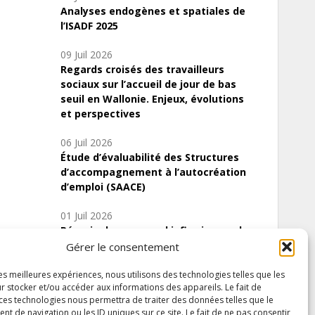
Analyses endogènes et spatiales de
l’ISADF 2025
09 Juil 2026
Regards croisés des travailleurs
sociaux sur l’accueil de jour de bas
seuil en Wallonie. Enjeux, évolutions
et perspectives
06 Juil 2026
Étude d’évaluabilité des Structures
d’accompagnement à l’autocréation
d’emploi (SAACE)
01 Juil 2026
Pénurie du personnel infirmier :quels
indicateurs d’offre de soins pour
Gérer le consentement
comprendre la situation en Wallonie ?
les meilleures expériences, nous utilisons des technologies telles que les
r stocker et/ou accéder aux informations des appareils. Le fait de
 ces technologies nous permettra de traiter des données telles que le
 de navigation ou les ID uniques sur ce site. Le fait de ne pas consentir