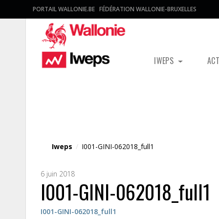
PORTAIL WALLONIE.BE
FÉDÉRATION WALLONIE-BRUXELLES
IWEPS
AC
Fichier média
Iweps
/
I001-GINI-062018_full1
6 juin 2018
I001-GINI-062018_full1
I001-GINI-062018_full1