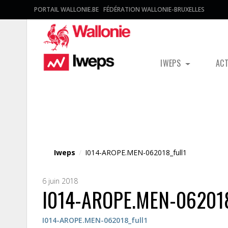
PORTAIL WALLONIE.BE
FÉDÉRATION WALLONIE-BRUXELLES
IWEPS
AC
Fichier média
Iweps
/
I014-AROPE.MEN-062018_full1
6 juin 2018
I014-AROPE.MEN-062018
I014-AROPE.MEN-062018_full1