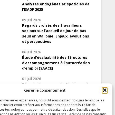
Analyses endogènes et spatiales de
l’ISADF 2025
09 Juil 2026
Regards croisés des travailleurs
sociaux sur l’accueil de jour de bas
seuil en Wallonie. Enjeux, évolutions
et perspectives
06 Juil 2026
Étude d’évaluabilité des Structures
d’accompagnement à l’autocréation
d’emploi (SAACE)
01 Juil 2026
Pénurie du personnel infirmier :quels
indicateurs d’offre de soins pour
Gérer le consentement
comprendre la situation en Wallonie ?
les meilleures expériences, nous utilisons des technologies telles que les
r stocker et/ou accéder aux informations des appareils. Le fait de
 ces technologies nous permettra de traiter des données telles que le
 de navigation ou les ID uniques sur ce site. Le fait de ne pas consentir