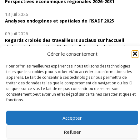
Perspectives économiques régionales 2026-2031
13 Juil 2026
Analyses endogènes et spatiales de l’ISADF 2025
09 Juil 2026
Regards croisés des travailleurs sociaux sur l’accueil
de jour de bas seuil en Wallonie. Enjeux, évolutions et
perspectives
Gérer le consentement
06 Juil 2026
Pour offrir les meilleures expériences, nous utilisons des technologies
telles que les cookies pour stocker et/ou accéder aux informations des
Étude d’évaluabilité des Structures
appareils. Le fait de consentir à ces technologies nous permettra de
d’accompagnement à l’autocréation d’emploi (SAACE)
traiter des données telles que le comportement de navigation ou les ID
uniques sur ce site. Le fait de ne pas consentir ou de retirer son
01 Juil 2026
consentement peut avoir un effet négatif sur certaines caractéristiques et
Pénurie du personnel infirmier :quels indicateurs
fonctions.
d’offre de soins pour comprendre la situation en
Wallonie ?
Accepter
Refuser