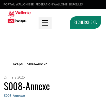
PORTAIL WALLONIE.BE
FÉDÉRATION WALLONIE-BRUXELLES
☰
RECHERCHE
Fichier média
Iweps
/
S008-Annexe
27 mars 2025
S008-Annexe
S008-Annexe