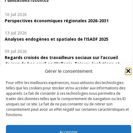
16 Juil 2026
Perspectives économiques régionales 2026-2031
13 Juil 2026
Analyses endogènes et spatiales de l’ISADF 2025
09 Juil 2026
Regards croisés des travailleurs sociaux sur l’accueil
de jour de bas seuil en Wallonie. Enjeux, évolutions et
perspectives
Gérer le consentement
06 Juil 2026
Pour offrir les meilleures expériences, nous utilisons des technologies
Étude d’évaluabilité des Structures
telles que les cookies pour stocker et/ou accéder aux informations des
appareils. Le fait de consentir à ces technologies nous permettra de
d’accompagnement à l’autocréation d’emploi (SAACE)
traiter des données telles que le comportement de navigation ou les ID
uniques sur ce site. Le fait de ne pas consentir ou de retirer son
01 Juil 2026
consentement peut avoir un effet négatif sur certaines caractéristiques et
Pénurie du personnel infirmier :quels indicateurs
fonctions.
d’offre de soins pour comprendre la situation en
Wallonie ?
Accepter