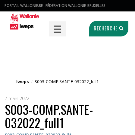
PORTAIL WALLONIE.BE
FÉDÉRATION WALLONIE-BRUXELLES
☰
RECHERCHE
Fichier média
Iweps
/
S003-COMP.SANTE-032022_full1
7 mars 2022
S003-COMP.SANTE-
032022_full1
S003-COMP.SANTE-032022_full1