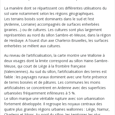
La manière dont se répartissent ces différentes utilisations du
sol varie notamment selon les régions géographiques.
Les terrains boisés sont dominants dans le sud et l’est
(Ardenne, Lorraine) accompagnés de surfaces enherbées
(prairies…) ou de cultures. Les cultures sont plus largement
représentées au nord du sillon Sambre-et-Meuse, dans la région
de Hesbaye. A l’ouest d’un axe Charleroi-Bruxelles, les surfaces
enherbées se mêlent aux cultures.
Au niveau de l’artificialisation, la carte montre une Wallonie à
deux visages dont la limite correspond au sillon Haine-Sambre-
Meuse, qui court de Liège à la frontière française
(Valenciennes). Au sud du sillon, l’artificialisation des terres est
faible : les paysages ruraux dominent avec une forte présence
de terres boisées et de pâtures. Les communes les moins
artificialisées se concentrent en Ardenne avec des superficies
urbanisées fréquemment inférieures à 5 %.
Le sillon marque une véritable rupture avec son urbanisation
fortement développée. Il regroupe les noyaux centraux des
quatre plus grandes régions urbaines wallonnes : Liège, Namur,
Charleroi et Mons. Au nord du sillon, les territoires les plus