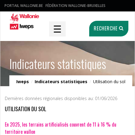
PORTAIL WALLONIE.BE
FÉDÉRATION WALLONIE-BRUXELLES
☰
RECHERCHE
Indicateurs statistiques
Iweps
/
Indicateurs statistiques
/
Utilisation du sol
Dernières données régionales disponibles au: 01/06/2026
UTILISATION DU SOL
En 2025, les terrains artificialisés couvrent de 11 à 16 % du
territoire wallon