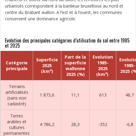
urbanisés correspondent à la banlieue bruxelloise au nord et
centre du Brabant wallon. A l’est et à l’ouest, les communes
conservent une dominance agricole.
Evolution des principales catégories d’utilisation du sol entre 1985
et 2025
Part de la
Evolution
Superficie
Evoluti
Catégorie
superficie
1985-
2025
1985-
principale
wallonne
2025
(km²)
2025 (
2025 (%)
(km²)
Terrains
artificialisés
1 873,6
11,1
613
48,7
(sans non
cadastré)
Terres
arables et
4 786,2
28,3
-352
-6,8
cultures
permanentes