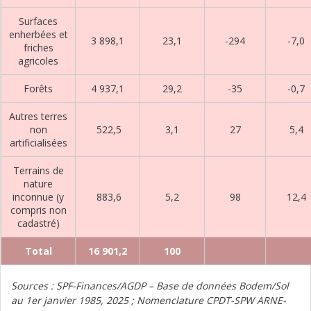
Surfaces
enherbées et
3 898,1
23,1
-294
-7,0
friches
agricoles
Forêts
4 937,1
29,2
-35
-0,7
Autres terres
non
522,5
3,1
27
5,4
artificialisées
Terrains de
nature
inconnue (y
883,6
5,2
98
12,4
compris non
cadastré)
Total
16 901,2
100
Sources : SPF-Finances/AGDP – Base de données Bodem/Sol
au 1er janvier 1985, 2025 ; Nomenclature CPDT-SPW ARNE-