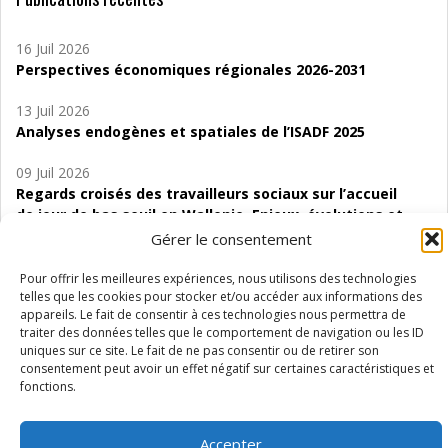
16 Juil 2026
Perspectives économiques régionales 2026-2031
13 Juil 2026
Analyses endogènes et spatiales de l’ISADF 2025
09 Juil 2026
Regards croisés des travailleurs sociaux sur l’accueil
de jour de bas seuil en Wallonie. Enjeux, évolutions et
perspectives
Gérer le consentement
06 Juil 2026
Pour offrir les meilleures expériences, nous utilisons des technologies
Étude d’évaluabilité des Structures
telles que les cookies pour stocker et/ou accéder aux informations des
appareils. Le fait de consentir à ces technologies nous permettra de
d’accompagnement à l’autocréation d’emploi (SAACE)
traiter des données telles que le comportement de navigation ou les ID
uniques sur ce site. Le fait de ne pas consentir ou de retirer son
01 Juil 2026
consentement peut avoir un effet négatif sur certaines caractéristiques et
Pénurie du personnel infirmier :quels indicateurs
fonctions.
d’offre de soins pour comprendre la situation en
Wallonie ?
Accepter