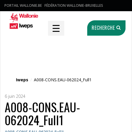
PORTAIL WALLONIE.BE
FÉDÉRATION WALLONIE-BRUXELLES
☰
RECHERCHE
Fichier média
Iweps
/
A008-CONS.EAU-062024_Full1
6 juin 2024
A008-CONS.EAU-
062024_Full1
A008-CONS.EAU-062024_Full1