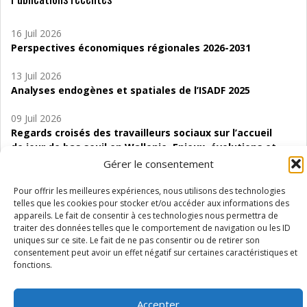
16 Juil 2026
Perspectives économiques régionales 2026-2031
13 Juil 2026
Analyses endogènes et spatiales de l’ISADF 2025
09 Juil 2026
Regards croisés des travailleurs sociaux sur l’accueil
de jour de bas seuil en Wallonie. Enjeux, évolutions et
perspectives
Gérer le consentement
06 Juil 2026
Pour offrir les meilleures expériences, nous utilisons des technologies
Étude d’évaluabilité des Structures
telles que les cookies pour stocker et/ou accéder aux informations des
appareils. Le fait de consentir à ces technologies nous permettra de
d’accompagnement à l’autocréation d’emploi (SAACE)
traiter des données telles que le comportement de navigation ou les ID
uniques sur ce site. Le fait de ne pas consentir ou de retirer son
01 Juil 2026
consentement peut avoir un effet négatif sur certaines caractéristiques et
Pénurie du personnel infirmier :quels indicateurs
fonctions.
d’offre de soins pour comprendre la situation en
Wallonie ?
Accepter