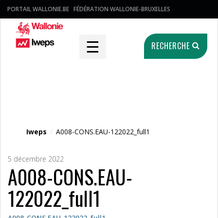
PORTAIL WALLONIE.BE
FÉDÉRATION WALLONIE-BRUXELLES
☰
RECHERCHE
Fichier média
Iweps
/
A008-CONS.EAU-122022_full1
5 décembre 2022
A008-CONS.EAU-
122022_full1
A008-CONS.EAU-122022_full1