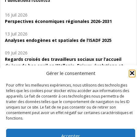
16 Juil 2026
Perspectives économiques régionales 2026-2031
13 Juil 2026
Analyses endogènes et spatiales de l’ISADF 2025
09 Juil 2026
Regards croisés des travailleurs sociaux sur l’accueil
de jour de bas seuil en Wallonie. Enjeux, évolutions et
perspectives
Gérer le consentement
06 Juil 2026
Pour offrir les meilleures expériences, nous utilisons des technologies
Étude d’évaluabilité des Structures
telles que les cookies pour stocker et/ou accéder aux informations des
appareils. Le fait de consentir à ces technologies nous permettra de
d’accompagnement à l’autocréation d’emploi (SAACE)
traiter des données telles que le comportement de navigation ou les ID
uniques sur ce site. Le fait de ne pas consentir ou de retirer son
01 Juil 2026
consentement peut avoir un effet négatif sur certaines caractéristiques et
Pénurie du personnel infirmier :quels indicateurs
fonctions.
d’offre de soins pour comprendre la situation en
Wallonie ?
Accepter