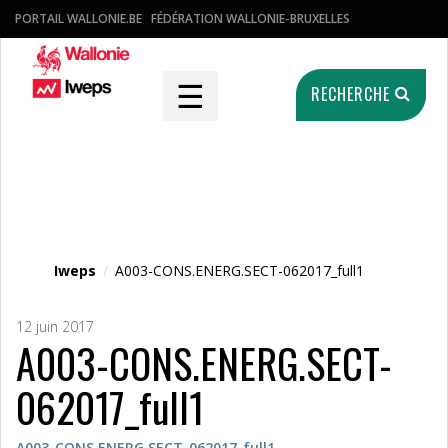
PORTAIL WALLONIE.BE
FÉDÉRATION WALLONIE-BRUXELLES
☰
RECHERCHE
Fichier média
Iweps
/
A003-CONS.ENERG.SECT-062017_full1
12 juin 2017
A003-CONS.ENERG.SECT-
062017_full1
A003-CONS.ENERG.SECT-062017_full1