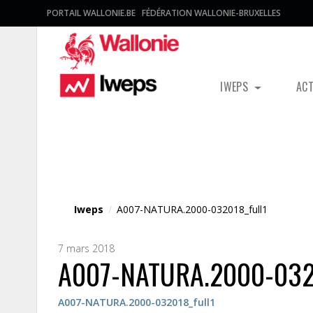
PORTAIL WALLONIE.BE
FÉDÉRATION WALLONIE-BRUXELLES
IWEPS
AC
Fichier média
Iweps
/
A007-NATURA.2000-032018_full1
7 mars 2018
A007-NATURA.2000-0320
A007-NATURA.2000-032018_full1