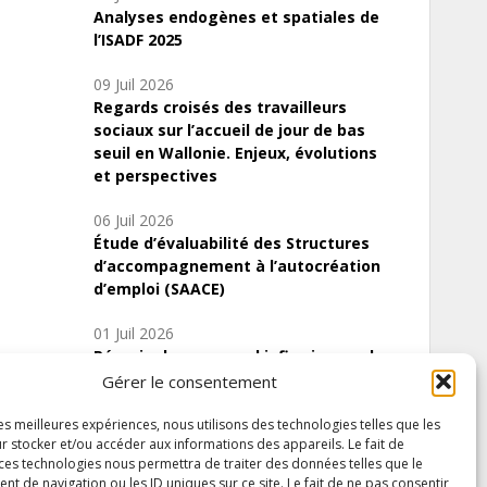
Analyses endogènes et spatiales de
l’ISADF 2025
09 Juil 2026
Regards croisés des travailleurs
sociaux sur l’accueil de jour de bas
seuil en Wallonie. Enjeux, évolutions
et perspectives
06 Juil 2026
Étude d’évaluabilité des Structures
d’accompagnement à l’autocréation
d’emploi (SAACE)
01 Juil 2026
Pénurie du personnel infirmier :quels
indicateurs d’offre de soins pour
Gérer le consentement
comprendre la situation en Wallonie ?
les meilleures expériences, nous utilisons des technologies telles que les
r stocker et/ou accéder aux informations des appareils. Le fait de
 ces technologies nous permettra de traiter des données telles que le
 de navigation ou les ID uniques sur ce site. Le fait de ne pas consentir