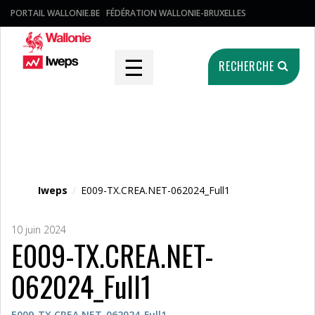
PORTAIL WALLONIE.BE
FÉDÉRATION WALLONIE-BRUXELLES
☰
RECHERCHE
Fichier média
Iweps
/
E009-TX.CREA.NET-062024_Full1
10 juin 2024
E009-TX.CREA.NET-
062024_Full1
E009-TX.CREA.NET-062024_Full1