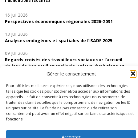
16 Juil 2026
Perspectives économiques régionales 2026-2031
13 Juil 2026
Analyses endogènes et spatiales de l’ISADF 2025
09 Juil 2026
Regards croisés des travailleurs sociaux sur l’accueil
de jour de bas seuil en Wallonie. Enjeux, évolutions et
perspectives
Gérer le consentement
06 Juil 2026
Pour offrir les meilleures expériences, nous utilisons des technologies
Étude d’évaluabilité des Structures
telles que les cookies pour stocker et/ou accéder aux informations des
appareils. Le fait de consentir à ces technologies nous permettra de
d’accompagnement à l’autocréation d’emploi (SAACE)
traiter des données telles que le comportement de navigation ou les ID
uniques sur ce site. Le fait de ne pas consentir ou de retirer son
01 Juil 2026
consentement peut avoir un effet négatif sur certaines caractéristiques et
Pénurie du personnel infirmier :quels indicateurs
fonctions.
d’offre de soins pour comprendre la situation en
Wallonie ?
Accepter