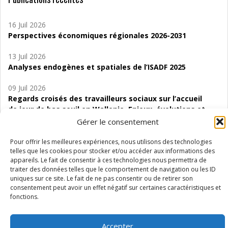
16 Juil 2026
Perspectives économiques régionales 2026-2031
13 Juil 2026
Analyses endogènes et spatiales de l’ISADF 2025
09 Juil 2026
Regards croisés des travailleurs sociaux sur l’accueil
de jour de bas seuil en Wallonie. Enjeux, évolutions et
perspectives
Gérer le consentement
06 Juil 2026
Pour offrir les meilleures expériences, nous utilisons des technologies
Étude d’évaluabilité des Structures
telles que les cookies pour stocker et/ou accéder aux informations des
appareils. Le fait de consentir à ces technologies nous permettra de
d’accompagnement à l’autocréation d’emploi (SAACE)
traiter des données telles que le comportement de navigation ou les ID
uniques sur ce site. Le fait de ne pas consentir ou de retirer son
01 Juil 2026
consentement peut avoir un effet négatif sur certaines caractéristiques et
Pénurie du personnel infirmier :quels indicateurs
fonctions.
d’offre de soins pour comprendre la situation en
Wallonie ?
Accepter