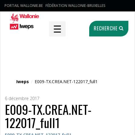
PORTAIL WALLONIE.BE
FÉDÉRATION WALLONIE-BRUXELLES
☰
RECHERCHE
Fichier média
Iweps
/
E009-TX.CREA.NET-122017_full1
6 décembre 2017
E009-TX.CREA.NET-
122017_full1
E009-TX.CREA.NET-122017_full1