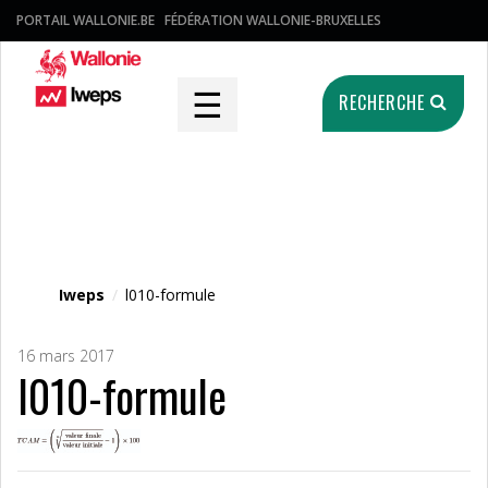
PORTAIL WALLONIE.BE
FÉDÉRATION WALLONIE-BRUXELLES
☰
RECHERCHE
Fichier média
Iweps
/
l010-formule
16 mars 2017
l010-formule