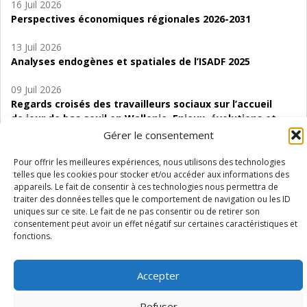
16 Juil 2026
Perspectives économiques régionales 2026-2031
13 Juil 2026
Analyses endogènes et spatiales de l’ISADF 2025
09 Juil 2026
Regards croisés des travailleurs sociaux sur l’accueil
de jour de bas seuil en Wallonie. Enjeux, évolutions et
perspectives
Gérer le consentement
06 Juil 2026
Pour offrir les meilleures expériences, nous utilisons des technologies
telles que les cookies pour stocker et/ou accéder aux informations des
Étude d’évaluabilité des Structures
appareils. Le fait de consentir à ces technologies nous permettra de
d’accompagnement à l’autocréation d’emploi (SAACE)
traiter des données telles que le comportement de navigation ou les ID
uniques sur ce site. Le fait de ne pas consentir ou de retirer son
01 Juil 2026
consentement peut avoir un effet négatif sur certaines caractéristiques et
Pénurie du personnel infirmier :quels indicateurs
fonctions.
d’offre de soins pour comprendre la situation en
Wallonie ?
Accepter
Refuser