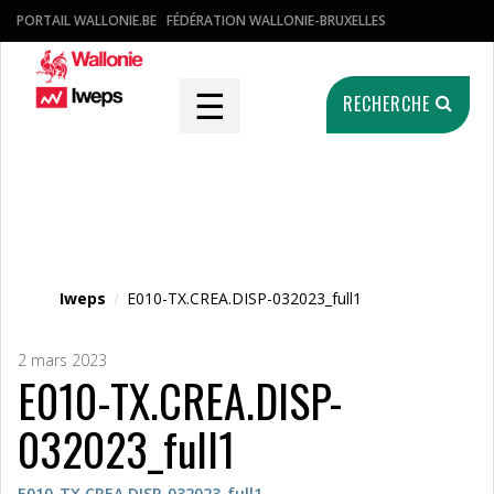
PORTAIL WALLONIE.BE
FÉDÉRATION WALLONIE-BRUXELLES
☰
RECHERCHE
Fichier média
Iweps
/
E010-TX.CREA.DISP-032023_full1
2 mars 2023
E010-TX.CREA.DISP-
032023_full1
E010-TX.CREA.DISP-032023_full1