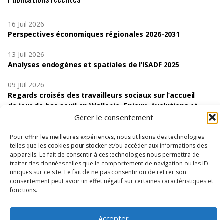
16 Juil 2026
Perspectives économiques régionales 2026-2031
13 Juil 2026
Analyses endogènes et spatiales de l’ISADF 2025
09 Juil 2026
Regards croisés des travailleurs sociaux sur l’accueil
de jour de bas seuil en Wallonie. Enjeux, évolutions et
perspectives
Gérer le consentement
06 Juil 2026
Pour offrir les meilleures expériences, nous utilisons des technologies
Étude d’évaluabilité des Structures
telles que les cookies pour stocker et/ou accéder aux informations des
appareils. Le fait de consentir à ces technologies nous permettra de
d’accompagnement à l’autocréation d’emploi (SAACE)
traiter des données telles que le comportement de navigation ou les ID
uniques sur ce site. Le fait de ne pas consentir ou de retirer son
01 Juil 2026
consentement peut avoir un effet négatif sur certaines caractéristiques et
Pénurie du personnel infirmier :quels indicateurs
fonctions.
d’offre de soins pour comprendre la situation en
Wallonie ?
Accepter