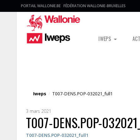
PORTAIL WALLONIE.BE
FÉDÉRATION WALLONIE-BRUXELLES
IWEPS
AC
Fichier média
Iweps
/
T007-DENS.POP-032021_full1
3 mars 2021
T007-DENS.POP-032021_
T007-DENS.POP-032021_full1