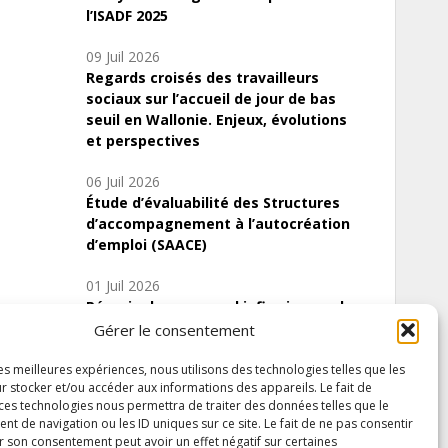
l’ISADF 2025
09 Juil 2026
Regards croisés des travailleurs
sociaux sur l’accueil de jour de bas
seuil en Wallonie. Enjeux, évolutions
et perspectives
06 Juil 2026
Étude d’évaluabilité des Structures
d’accompagnement à l’autocréation
d’emploi (SAACE)
01 Juil 2026
Pénurie du personnel infirmier :quels
indicateurs d’offre de soins pour
Gérer le consentement
comprendre la situation en Wallonie ?
les meilleures expériences, nous utilisons des technologies telles que les
r stocker et/ou accéder aux informations des appareils. Le fait de
 ces technologies nous permettra de traiter des données telles que le
 de navigation ou les ID uniques sur ce site. Le fait de ne pas consentir
Inscrivez-vous à notre newsletter
r son consentement peut avoir un effet négatif sur certaines