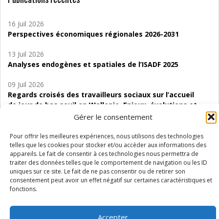
16 Juil 2026
Perspectives économiques régionales 2026-2031
13 Juil 2026
Analyses endogènes et spatiales de l’ISADF 2025
09 Juil 2026
Regards croisés des travailleurs sociaux sur l’accueil
de jour de bas seuil en Wallonie. Enjeux, évolutions et
perspectives
Gérer le consentement
06 Juil 2026
Pour offrir les meilleures expériences, nous utilisons des technologies
Étude d’évaluabilité des Structures
telles que les cookies pour stocker et/ou accéder aux informations des
appareils. Le fait de consentir à ces technologies nous permettra de
d’accompagnement à l’autocréation d’emploi (SAACE)
traiter des données telles que le comportement de navigation ou les ID
uniques sur ce site. Le fait de ne pas consentir ou de retirer son
01 Juil 2026
consentement peut avoir un effet négatif sur certaines caractéristiques et
Pénurie du personnel infirmier :quels indicateurs
fonctions.
d’offre de soins pour comprendre la situation en
Wallonie ?
Accepter