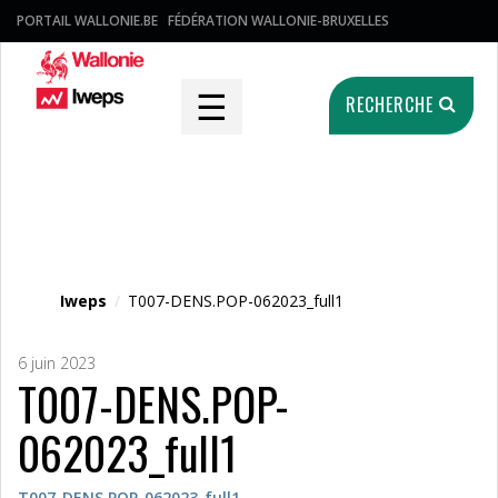
PORTAIL WALLONIE.BE
FÉDÉRATION WALLONIE-BRUXELLES
☰
RECHERCHE
Fichier média
Iweps
/
T007-DENS.POP-062023_full1
6 juin 2023
T007-DENS.POP-
062023_full1
T007-DENS.POP-062023_full1