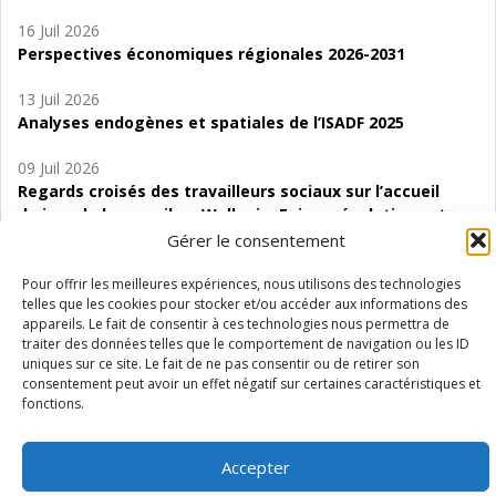
16 Juil 2026
Perspectives économiques régionales 2026-2031
13 Juil 2026
Analyses endogènes et spatiales de l’ISADF 2025
09 Juil 2026
Regards croisés des travailleurs sociaux sur l’accueil
de jour de bas seuil en Wallonie. Enjeux, évolutions et
perspectives
Gérer le consentement
06 Juil 2026
Pour offrir les meilleures expériences, nous utilisons des technologies
telles que les cookies pour stocker et/ou accéder aux informations des
Étude d’évaluabilité des Structures
appareils. Le fait de consentir à ces technologies nous permettra de
d’accompagnement à l’autocréation d’emploi (SAACE)
traiter des données telles que le comportement de navigation ou les ID
uniques sur ce site. Le fait de ne pas consentir ou de retirer son
01 Juil 2026
consentement peut avoir un effet négatif sur certaines caractéristiques et
Pénurie du personnel infirmier :quels indicateurs
fonctions.
d’offre de soins pour comprendre la situation en
Wallonie ?
Accepter