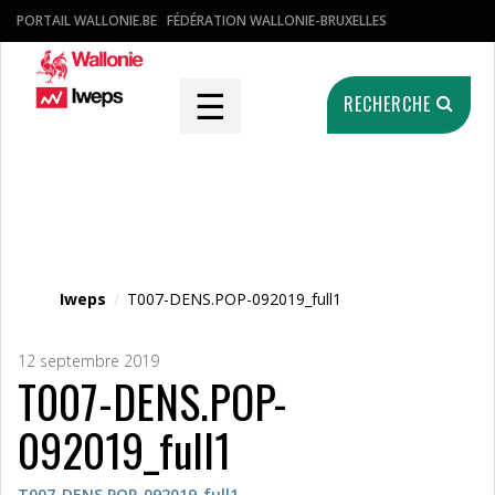
PORTAIL WALLONIE.BE
FÉDÉRATION WALLONIE-BRUXELLES
☰
RECHERCHE
Fichier média
Iweps
/
T007-DENS.POP-092019_full1
12 septembre 2019
T007-DENS.POP-
092019_full1
T007-DENS.POP-092019_full1