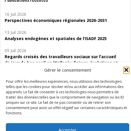
16 Juil 2026
Perspectives économiques régionales 2026-2031
13 Juil 2026
Analyses endogènes et spatiales de l’ISADF 2025
09 Juil 2026
Regards croisés des travailleurs sociaux sur l’accueil
de jour de bas seuil en Wallonie. Enjeux, évolutions et
perspectives
Gérer le consentement
06 Juil 2026
Pour offrir les meilleures expériences, nous utilisons des technologies
Étude d’évaluabilité des Structures
telles que les cookies pour stocker et/ou accéder aux informations des
appareils. Le fait de consentir à ces technologies nous permettra de
d’accompagnement à l’autocréation d’emploi (SAACE)
traiter des données telles que le comportement de navigation ou les ID
uniques sur ce site. Le fait de ne pas consentir ou de retirer son
01 Juil 2026
consentement peut avoir un effet négatif sur certaines caractéristiques et
Pénurie du personnel infirmier :quels indicateurs
fonctions.
d’offre de soins pour comprendre la situation en
Wallonie ?
Accepter