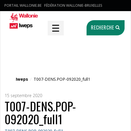
PORTAIL WALLONIE.BE
FÉDÉRATION WALLONIE-BRUXELLES
☰
RECHERCHE
Fichier média
Iweps
/
T007-DENS.POP-092020_full1
15 septembre 2020
T007-DENS.POP-
092020_full1
T007-DENS.POP-092020_full1