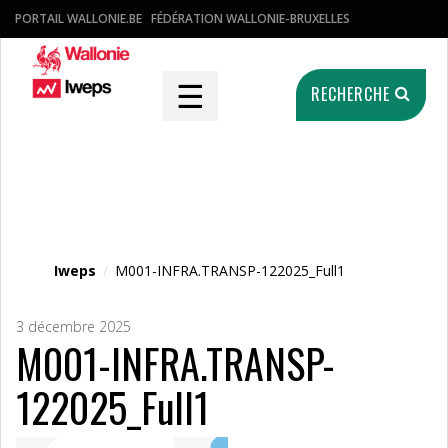
PORTAIL WALLONIE.BE
FÉDÉRATION WALLONIE-BRUXELLES
☰
RECHERCHE
Fichier média
Iweps
/
M001-INFRA.TRANSP-122025_Full1
3 décembre 2025
M001-INFRA.TRANSP-
122025_Full1