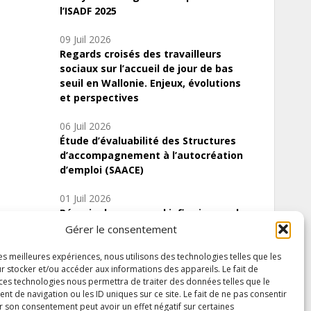
l’ISADF 2025
09 Juil 2026
Regards croisés des travailleurs
sociaux sur l’accueil de jour de bas
seuil en Wallonie. Enjeux, évolutions
et perspectives
06 Juil 2026
Étude d’évaluabilité des Structures
d’accompagnement à l’autocréation
d’emploi (SAACE)
01 Juil 2026
Pénurie du personnel infirmier :quels
indicateurs d’offre de soins pour
Gérer le consentement
comprendre la situation en Wallonie ?
les meilleures expériences, nous utilisons des technologies telles que les
r stocker et/ou accéder aux informations des appareils. Le fait de
 ces technologies nous permettra de traiter des données telles que le
 de navigation ou les ID uniques sur ce site. Le fait de ne pas consentir
Inscrivez-vous à notre newsletter
r son consentement peut avoir un effet négatif sur certaines