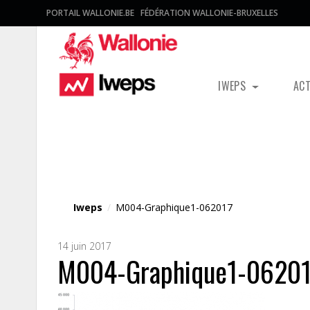
PORTAIL WALLONIE.BE
FÉDÉRATION WALLONIE-BRUXELLES
IWEPS
AC
Fichier média
Iweps
/
M004-Graphique1-062017
14 juin 2017
M004-Graphique1-06201