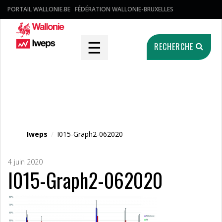
PORTAIL WALLONIE.BE
FÉDÉRATION WALLONIE-BRUXELLES
☰
RECHERCHE
Fichier média
Iweps
/
I015-Graph2-062020
4 juin 2020
I015-Graph2-062020