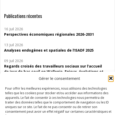
Publications récentes
16 Juil 2026
Perspectives économiques régionales 2026-2031
13 Juil 2026
Analyses endogènes et spatiales de l’ISADF 2025
09 Juil 2026
Regards croisés des travailleurs sociaux sur l’accueil
de jour de bas seuil en Wallonie. Enjeux, évolutions et
perspectives
Gérer le consentement
06 Juil 2026
Pour offrir les meilleures expériences, nous utilisons des technologies
Étude d’évaluabilité des Structures
telles que les cookies pour stocker et/ou accéder aux informations des
appareils. Le fait de consentir à ces technologies nous permettra de
d’accompagnement à l’autocréation d’emploi (SAACE)
traiter des données telles que le comportement de navigation ou les ID
uniques sur ce site. Le fait de ne pas consentir ou de retirer son
01 Juil 2026
consentement peut avoir un effet négatif sur certaines caractéristiques et
Pénurie du personnel infirmier :quels indicateurs