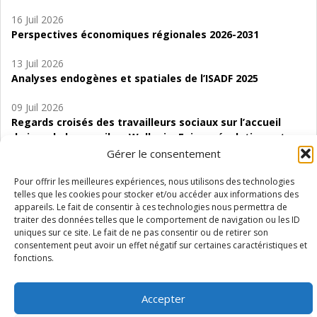
16 Juil 2026
Perspectives économiques régionales 2026-2031
13 Juil 2026
Analyses endogènes et spatiales de l’ISADF 2025
09 Juil 2026
Regards croisés des travailleurs sociaux sur l’accueil
de jour de bas seuil en Wallonie. Enjeux, évolutions et
perspectives
Gérer le consentement
06 Juil 2026
Pour offrir les meilleures expériences, nous utilisons des technologies
telles que les cookies pour stocker et/ou accéder aux informations des
Étude d’évaluabilité des Structures
appareils. Le fait de consentir à ces technologies nous permettra de
d’accompagnement à l’autocréation d’emploi (SAACE)
traiter des données telles que le comportement de navigation ou les ID
uniques sur ce site. Le fait de ne pas consentir ou de retirer son
01 Juil 2026
consentement peut avoir un effet négatif sur certaines caractéristiques et
Pénurie du personnel infirmier :quels indicateurs
fonctions.
d’offre de soins pour comprendre la situation en
Wallonie ?
Accepter