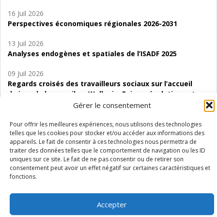
16 Juil 2026
Perspectives économiques régionales 2026-2031
13 Juil 2026
Analyses endogènes et spatiales de l’ISADF 2025
09 Juil 2026
Regards croisés des travailleurs sociaux sur l’accueil
de jour de bas seuil en Wallonie. Enjeux, évolutions et
perspectives
Gérer le consentement
06 Juil 2026
Pour offrir les meilleures expériences, nous utilisons des technologies
telles que les cookies pour stocker et/ou accéder aux informations des
Étude d’évaluabilité des Structures
appareils. Le fait de consentir à ces technologies nous permettra de
d’accompagnement à l’autocréation d’emploi (SAACE)
traiter des données telles que le comportement de navigation ou les ID
uniques sur ce site. Le fait de ne pas consentir ou de retirer son
01 Juil 2026
consentement peut avoir un effet négatif sur certaines caractéristiques et
Pénurie du personnel infirmier :quels indicateurs
fonctions.
d’offre de soins pour comprendre la situation en
Wallonie ?
Accepter