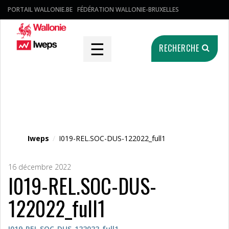
PORTAIL WALLONIE.BE
FÉDÉRATION WALLONIE-BRUXELLES
☰
RECHERCHE
Fichier média
Iweps
/
I019-REL.SOC-DUS-122022_full1
16 décembre 2022
I019-REL.SOC-DUS-
122022_full1
I019-REL.SOC-DUS-122022_full1